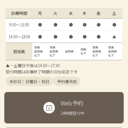
診療時間
月
火
水
木
金
土
9:30〜13:00
●
●
●
●
●
●
14:30〜18:00
●
●
●
●
●
▲
院長
院長
院長
院長
院長
担当医
副院長
副院長
副院長
副院長
副院長
松下
松下
松下
松下
松下
▲
…土曜日午後は14:30〜17:30
受付時間は診療終了時間の30分前迄です
休診日：日曜日・祝日
予約優先制
Web予約
24時間受付中