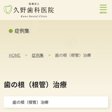
コ
ナ
ン
ビ
症例集
テ
ゲ
ン
ー
ツ
シ
へ
ョ
ス
ン
HOME
症例集
歯の​根​（根管）​治療
キ
に
ッ
移
プ
動
歯の​根​（根管）​治療
歯の​根​（根管）​治療