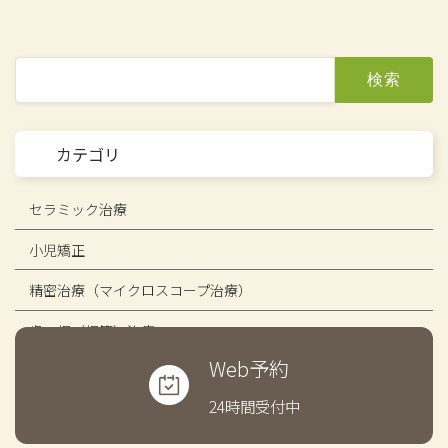
検
索:
カテゴリ
セラミック治療
小児矯正
精密治療（マイクロスコープ治療）
歯の​根​（根管）​治療
Web予約
24時間受付中