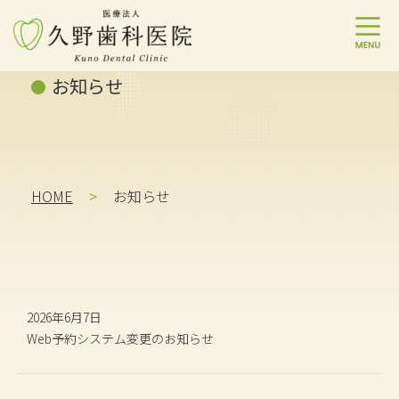
コ
ナ
お知らせ
ン
ビ
テ
ゲ
ン
ー
ツ
シ
へ
ョ
ス
ン
HOME
お知らせ
キ
に
ッ
移
プ
動
2026年6月7日
Web予約システム変更のお知らせ