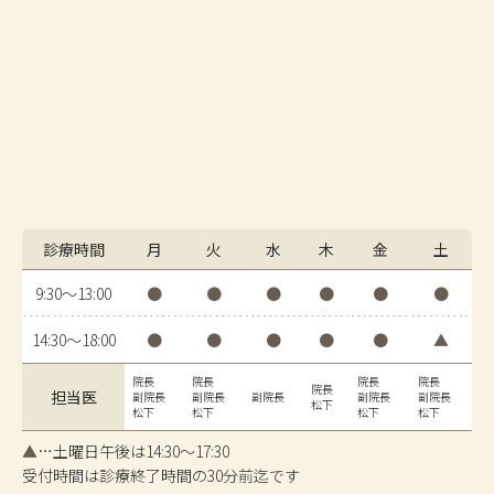
診療時間
月
火
水
木
金
土
9:30〜13:00
●
●
●
●
●
●
14:30〜18:00
●
●
●
●
●
▲
院長
院長
院長
院長
院長
担当医
副院長
副院長
副院長
副院長
副院長
松下
松下
松下
松下
松下
▲
…土曜日午後は14:30〜17:30
受付時間は診療終了時間の30分前迄です