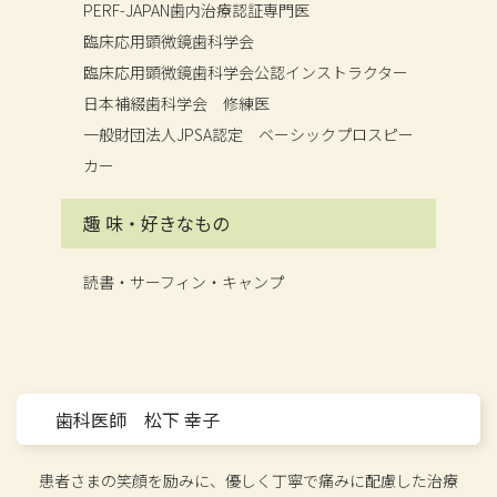
PERF-JAPAN歯内治療認証専門医
臨床応用顕微鏡歯科学会
臨床応用顕微鏡歯科学会公認インストラクター
日本補綴歯科学会 修練医
一般財団法人JPSA認定 ベーシックプロスピー
カー
趣 味・
好きなもの
読書・サーフィン・キャンプ
歯科医師 松下 幸子
患者さまの笑顔を励みに、優しく丁寧で痛みに配慮した治療