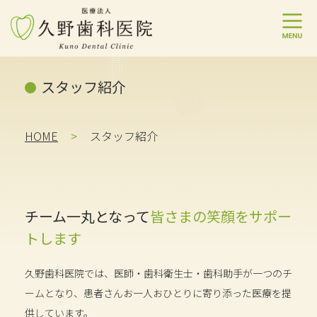
コ
ナ
ン
ビ
スタッフ紹介
テ
ゲ
ン
ー
ツ
シ
へ
ョ
HOME
スタッフ紹介
ス
ン
キ
に
ッ
移
プ
動
チーム一丸となって
皆さまの笑顔をサポー
トします
久野歯科医院では、医師・歯科衛生士・歯科助手が一つのチ
ームとなり、患者さんお一人おひとりに寄り添った医療を提
供しています。