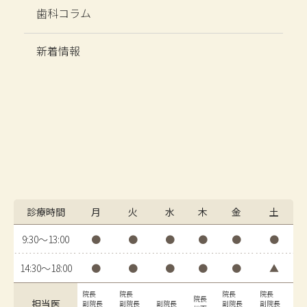
歯科コラム
新着情報
診療時間
月
火
水
木
金
土
9:30〜13:00
●
●
●
●
●
●
14:30〜18:00
●
●
●
●
●
▲
院長
院長
院長
院長
院長
担当医
副院長
副院長
副院長
副院長
副院長