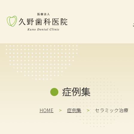
コ
ナ
ン
ビ
テ
ゲ
ン
ー
ツ
シ
へ
ョ
ス
ン
キ
に
ッ
移
プ
動
症例集
HOME
症例集
セラミック治療