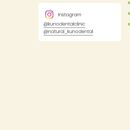
Instagram
@kunodentalclinic
@natural_kunodental