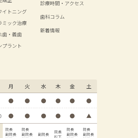
児矯正
診療時間・アクセス
ワイトニング
歯科コラム
ラミック治療
新着情報
れ歯・義歯
ンプラント
月
火
水
木
金
土
0
●
●
●
●
●
●
0
●
●
●
●
●
▲
院長
院長
院長
院長
院長
副院長
副院長
副院長
副院長
副院長
松下