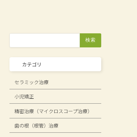
検
索:
カテゴリ
セラミック治療
小児矯正
精密治療（マイクロスコープ治療）
歯の​根​（根管）​治療