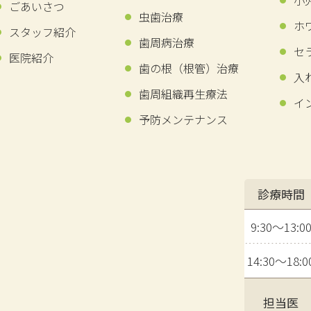
小
ごあいさつ
虫歯治療
ホ
スタッフ紹介
歯周病治療
セ
医院紹介
歯の​根​（根管）​治療
入
歯周組織再生療法
イ
予防メンテナンス
診療時間
9:30〜13:0
14:30〜18:0
担当医