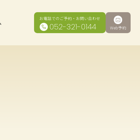
グ
グ
お電話でのご予約・お問い合わせ
ル
ル
ム
052-321-0144
Web予約
ー
ー
プ
プ
リ
リ
ン
ン
ク
ク